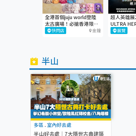
驚慄物語】市集
全港首個juju world登陸
超人英雄展2
太古廣場！必搶香港限定
ULTRA HE
juju盲盒
EXHIBITI
荔枝角
快閃店
金鐘
展覽
半山
多區
.
室內好去處
半山好去處｜7大隱世古典建築