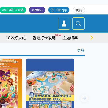
社群打卡攻略
商戶中心
下載 App
繁
简
18區好去處
香港打卡攻略
主題特集
商場情報
更多