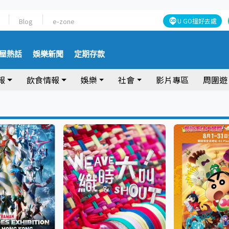
Blog
e-zone
U GO搵好去處
屋熱話
娛樂新聞
定期存款
報
飲食情報
娛樂
社會
影片專區
周圍遊