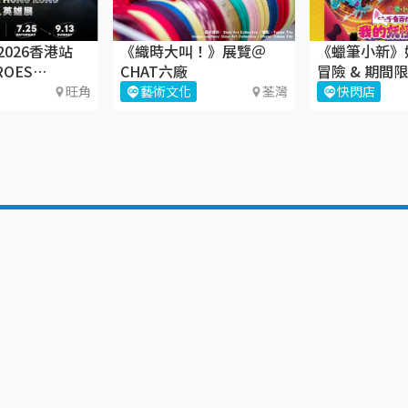
026香港站
《織時大叫！》展覽＠
《蠟筆小新》
ROES
CHAT六廠
冒險 & 期間
ON
旺角
藝術文化
荃灣
快閃店