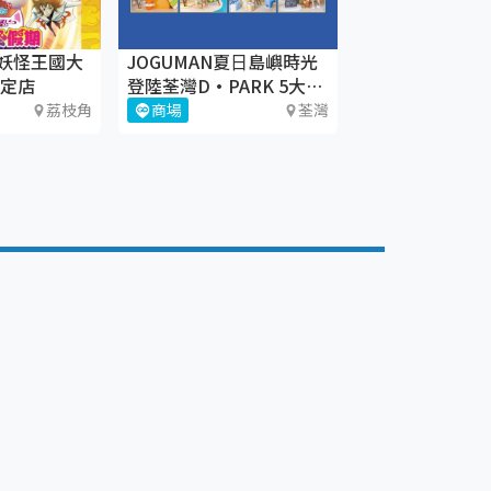
妖怪王國大
JOGUMAN夏⽇島嶼時光
限定店
登陸荃灣D·PARK 5大療
癒體驗區+期間限定店
荔枝角
商場
荃灣