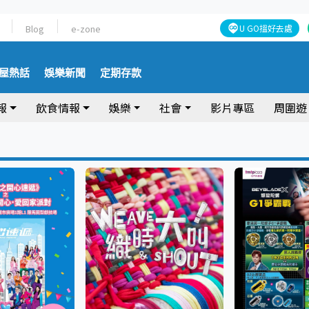
Blog
e-zone
U GO搵好去處
屋熱話
娛樂新聞
定期存款
報
飲食情報
娛樂
社會
影片專區
周圍遊