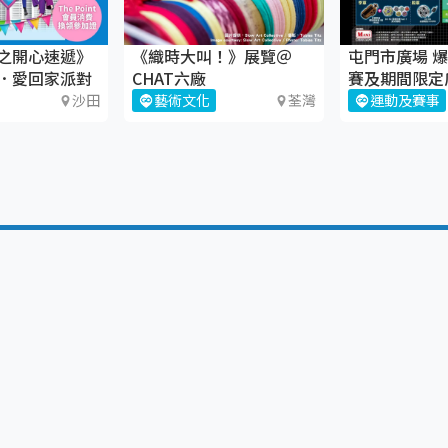
之開心速遞》
《織時大叫！》展覽＠
屯門市廣場 爆
．愛回家派對
CHAT六廠
賽及期間限定
沙田
藝術文化
荃灣
運動及賽事