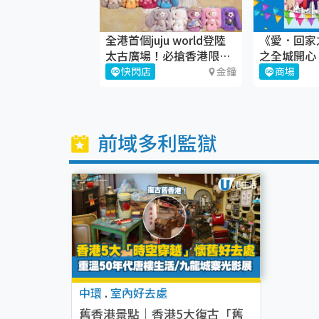
新》妖怪王國大
全港首個juju world登陸
《愛．回家
期間限定店
太古廣場！必搶香港限定
之全城開心
juju盲盒
荔枝角
快閃店
金鐘
商場
前域多利監獄
中環
.
室內好去處
舊香港景點｜香港5大復古「舊