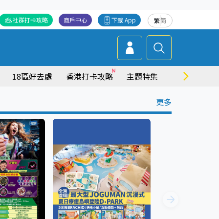
社群打卡攻略
商戶中心
下載 App
繁
简
18區好去處
香港打卡攻略
主題特集
商場情報
更多