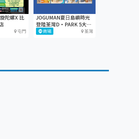
旋陀螺X 比
JOGUMAN夏⽇島嶼時光
店
登陸荃灣D·PARK 5大療
癒體驗區+期間限定店
屯門
商場
荃灣