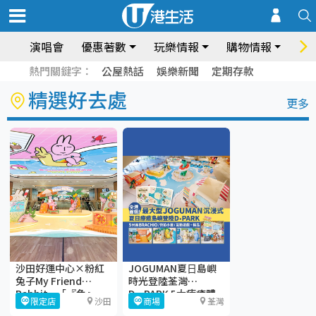
演唱會
優惠著數
玩樂情報
購物情報
飲
熱門關鍵字：
公屋熱話
娛樂新聞
定期存款
精選好去處
更多
沙田好運中心×粉紅
JOGUMAN夏⽇島嶼
兔子My Friend
時光登陸荃灣
Rabbit—「『兔』-
D·PARK 5大療癒體
限定店
沙田
商場
荃灣
gather大曬Juicy
驗區+期間限定店