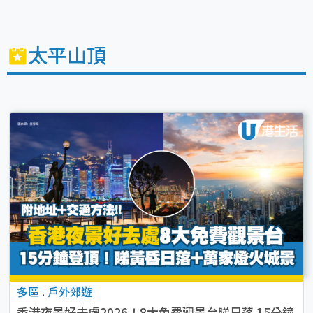
Beach」
太平山頂
多區
.
戶外郊遊
香港夜景好去處2026！8大免費觀景台睇日落 15分鐘