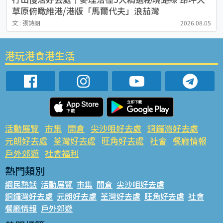
草原俯瞰維港/港版「馬爾代夫」浪茄灣
文 : 張詩朗
2026.08.05
港玩港食港生活
活動展覽
市集
開倉
尖沙咀好去處
銅鑼灣好去處
元朗好去處
荃灣好去處
旺角好去處
社會
餐廳情報
戶外郊遊
社會福利
熱門類別
網民熱話
活動展覽
市集
開倉
尖沙咀好去處
銅鑼灣好去處
元朗好去處
荃灣好去處
旺角好去處
社會
餐廳情報
戶外郊遊