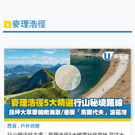
麥理浩徑
西貢
.
戶外郊遊
行山慢活好去處｜麥理浩徑5大精選秘境路線 昂坪大