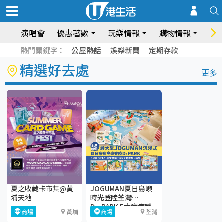
演唱會
優惠著數
玩樂情報
購物情報
飲
熱門關鍵字：
公屋熱話
娛樂新聞
定期存款
精選好去處
更多
夏之收藏卡市集@黃
JOGUMAN夏⽇島嶼
埔天地
時光登陸荃灣
D·PARK 5大療癒體
商場
黃埔
商場
荃灣
驗區+期間限定店