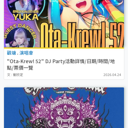
觀塘
.
演唱會
"Ota-Krew! 52" DJ Party活動詳情/日期/時間/地
點/票價一覽
文 : 崔欣定
2026.04.24