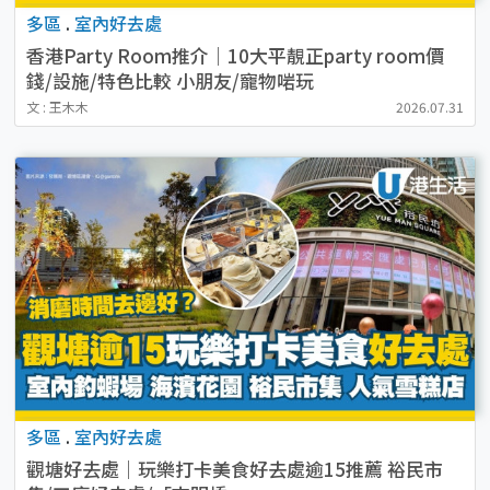
多區
.
室內好去處
香港Party Room推介｜10大平靚正party room價
錢/設施/特色比較 小朋友/寵物啱玩
文 : 王木木
2026.07.31
多區
.
室內好去處
觀塘好去處｜玩樂打卡美食好去處逾15推薦 裕民市