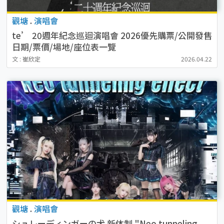
觀塘
.
演唱會
te’ 20週年紀念巡迴演唱會 2026優先購票/公開發售
日期/票價/場地/座位表一覽
文 : 崔欣定
2026.04.22
觀塘
.
演唱會
シュレーディンガーの犬 新体制 "Neo tunneling