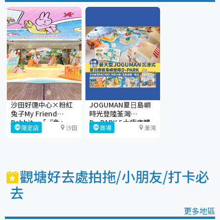
沙田好運中心×粉紅
JOGUMAN夏⽇島嶼
兔子My Friend
時光登陸荃灣
Rabbit—「『兔』-
D·PARK 5大療癒體
限定店
沙田
商場
荃灣
gather大曬Juicy
驗區+期間限定店
Beach」
觀塘好去處拍拖/小朋友/打卡必
去
更多地區