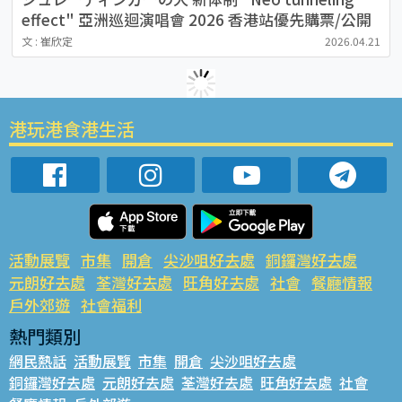
effect" 亞洲巡迴演唱會 2026 香港站優先購票/公開
發售日期/票價/場地/座位表一覽
文 : 崔欣定
2026.04.21
港玩港食港生活
活動展覽
市集
開倉
尖沙咀好去處
銅鑼灣好去處
元朗好去處
荃灣好去處
旺角好去處
社會
餐廳情報
戶外郊遊
社會福利
熱門類別
網民熱話
活動展覽
市集
開倉
尖沙咀好去處
銅鑼灣好去處
元朗好去處
荃灣好去處
旺角好去處
社會