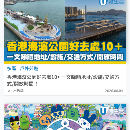
多區
.
戶外郊遊
香港海濱公園好去處10+ 一文睇晒地址/設施/交通方
式/開放時間！
文 : 呂晞頌
2026.08.04