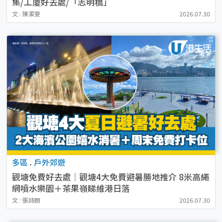
集/工廈好去處/「志明橋」
文 : 陳潔雯
2026.07.30
多區
.
戶外郊遊
觀塘免費好去處｜觀塘4大免費避暑勝地推介 8米高繩
網噴水樂園＋茶果嶺睇維港日落
文 : 張詩朗
2026.07.30