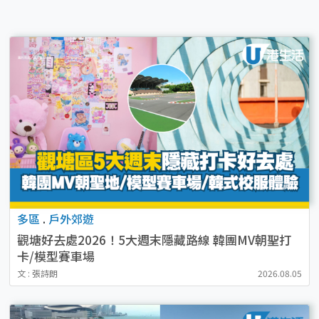
多區
.
戶外郊遊
觀塘好去處2026！5大週末隱藏路線 韓團MV朝聖打
卡/模型賽車場
文 : 張詩朗
2026.08.05