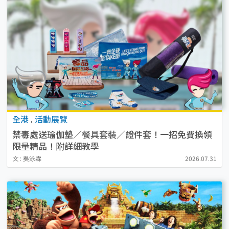
全港
.
活動展覽
禁毒處送瑜伽墊／餐具套裝／證件套！一招免費換領
限量精品！附詳細教學
文 : 吳泳霖
2026.07.31