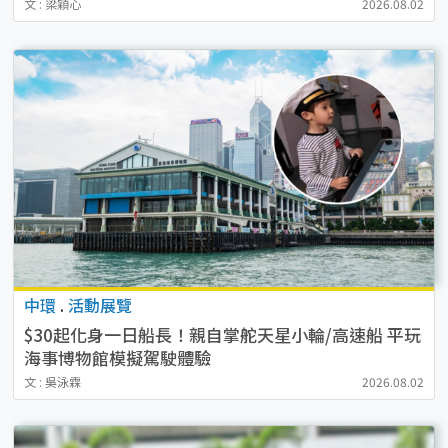
貼紙
文 : 梁穎心
2026.08.02
中環
.
活動展覽
$30起化身一日船長！親自掌舵天星小輪/高速船 平玩
海事博物館模擬駕駛體驗
文 : 吳泳霖
2026.08.02