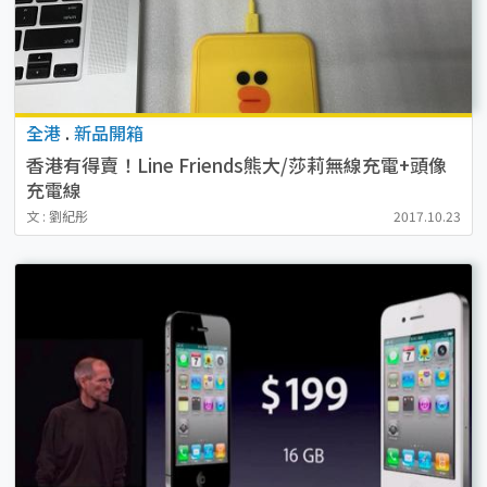
全港
.
新品開箱
香港有得賣！Line Friends熊大/莎莉無線充電+頭像
充電線
文 : 劉紀彤
2017.10.23