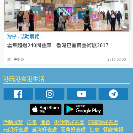
灣仔
.
活動展覽
雲集超過240間藝廊！香港巴塞爾藝術展2017
文 : 手多多
2017.03.08
港玩港食港生活
活動展覽
市集
開倉
尖沙咀好去處
銅鑼灣好去處
元朗好去處
荃灣好去處
旺角好去處
社會
餐廳情報