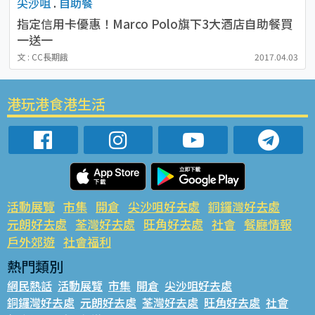
尖沙咀
.
自助餐
指定信用卡優惠！Marco Polo旗下3大酒店自助餐買
一送一
文 : CC長期餓
2017.04.03
港玩港食港生活
活動展覽
市集
開倉
尖沙咀好去處
銅鑼灣好去處
元朗好去處
荃灣好去處
旺角好去處
社會
餐廳情報
戶外郊遊
社會福利
熱門類別
網民熱話
活動展覽
市集
開倉
尖沙咀好去處
銅鑼灣好去處
元朗好去處
荃灣好去處
旺角好去處
社會