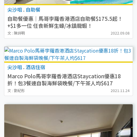
尖沙咀
.
自助餐
自助餐優惠｜馬哥孛羅香港酒店自助餐$175.5起！
+$1多一位 任食新鮮生蠔/冰鎮龍蝦！
文 : 陳詩明
2022.09.08
尖沙咀
.
酒店住宿
Marco Polo馬哥孛羅香港酒店Staycation優惠18
折！包3餐連自製海鮮袋晚餐/下午茶人均$617
文 : 劉紀彤
2021.11.24