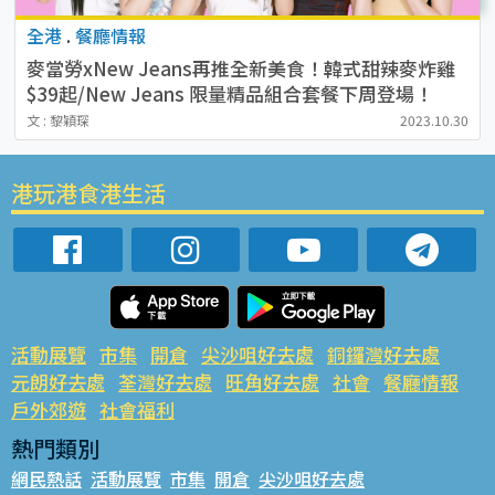
全港
.
餐廳情報
麥當勞xNew Jeans再推全新美食！韓式甜辣麥炸雞
$39起/New Jeans 限量精品組合套餐下周登場！
文 : 黎穎琛
2023.10.30
港玩港食港生活
活動展覽
市集
開倉
尖沙咀好去處
銅鑼灣好去處
元朗好去處
荃灣好去處
旺角好去處
社會
餐廳情報
戶外郊遊
社會福利
熱門類別
網民熱話
活動展覽
市集
開倉
尖沙咀好去處