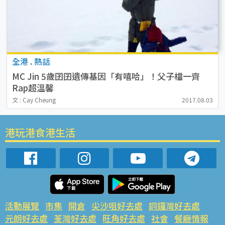
全港
.
熱話
MC Jin 5歲囝囝遺傳基因「有嘻哈」！父子檔一齊
Rap超溫馨
文 : Cay Cheung
2017.08.03
港玩港食港生活
活動展覽
市集
開倉
尖沙咀好去處
銅鑼灣好去處
元朗好去處
荃灣好去處
旺角好去處
社會
餐廳情報