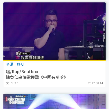
全港
.
熱話
唱/Rap/Beatbox
陳奐仁串燒歌迎戰《中國有嘻哈》
文 : 9527
2017.08.14