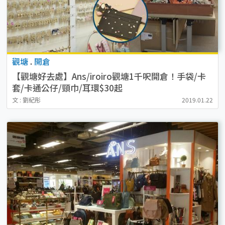
觀塘
.
開倉
【觀塘好去處】Ans/iroiro觀塘1千呎開倉！手袋/卡
套/卡通公仔/頸巾/耳環$30起
文 : 劉紀彤
2019.01.22