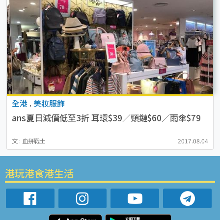
全港
.
美妝服飾
ans夏日減價低至3折 耳環$39／頸鏈$60／雨傘$79
文 : 血拼戰士
2017.08.04
港玩港食港生活