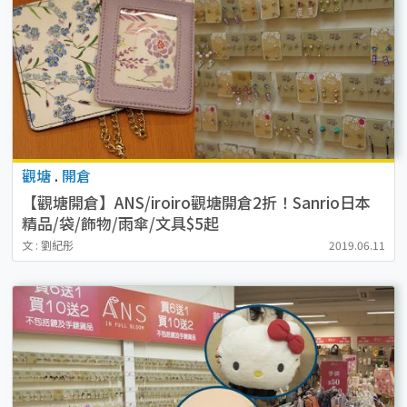
觀塘
.
開倉
【觀塘開倉】ANS/iroiro觀塘開倉2折！Sanrio日本
精品/袋/飾物/雨傘/文具$5起
文 : 劉紀彤
2019.06.11