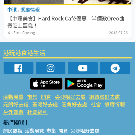
中環
.
餐廳情報
【中環美食】Hard Rock Café優惠 半價歎Oreo曲
奇芝士蛋糕！
文 : Femi Cheung
2018.07.26
港玩港食港生活
活動展覽
市集
開倉
尖沙咀好去處
銅鑼灣好去處
元朗好去處
荃灣好去處
旺角好去處
社會
餐廳情報
戶外郊遊
社會福利
熱門類別
網民熱話
活動展覽
市集
開倉
尖沙咀好去處