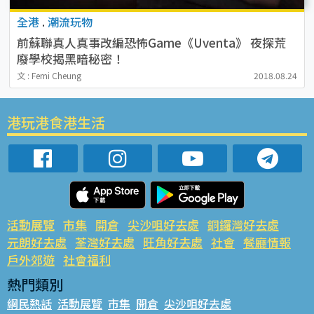
全港
.
潮流玩物
前蘇聯真人真事改編恐怖Game《Uventa》 夜探荒
廢學校揭黑暗秘密！
文 : Femi Cheung
2018.08.24
港玩港食港生活
活動展覽
市集
開倉
尖沙咀好去處
銅鑼灣好去處
元朗好去處
荃灣好去處
旺角好去處
社會
餐廳情報
戶外郊遊
社會福利
熱門類別
網民熱話
活動展覽
市集
開倉
尖沙咀好去處