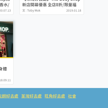
香水/
新店開幕優惠 全店8折/限量福
袋/精選產品優惠
20.07.13
文 : Toby Mok
2019.01.18
 身體
18.09.11
元朗好去處
荃灣好去處
旺角好去處
社會