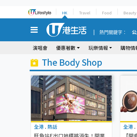
HK
Travel
Food
Beauty
熱門關鍵字：
公
演唱會
優惠著數
玩樂情報
購物情
The Body Shop
全港
.
熱話
全港
.
旺角站E出口地標將消失！開業
【開倉