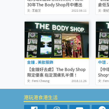
30年The Body Shop月中遷出
倉低
友誠商業中心地面至二樓翻新招
露/洗
文 : 王庭芝
2022.08.11
文 : 劉
租
金鐘
.
美妝服飾
中環
.
【金鐘好去處】The Body Shop
【中環
限定優惠 指定潤膚乳半價！
Sho
送福
文 : Femi Cheung
2018.11.26
文 : Fem
港玩港食港生活