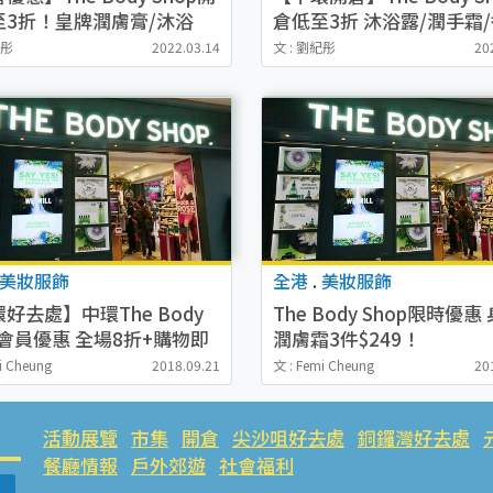
至3折！皇牌潤膚膏/沐浴
倉低至3折 沐浴露/潤手霜/
頭水/面膜/晚霜$10起
唇膏/化妝品$19起
紀彤
2022.03.14
文 : 劉紀彤
20
美妝服飾
全港
.
美妝服飾
好去處】中環The Body
The Body Shop限時優惠
p會員優惠 全場8折+購物即
潤膚霜3件$249！
袋！
i Cheung
2018.09.21
文 : Femi Cheung
20
活動展覽
市集
開倉
尖沙咀好去處
銅鑼灣好去處
餐廳情報
戶外郊遊
社會福利