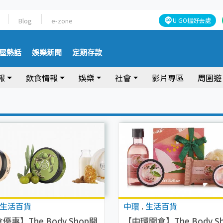
Blog
e-zone
U GO搵好去處
屋熱話
娛樂新聞
定期存款
報
飲食情報
娛樂
社會
影片專區
周圍遊
生活百貨
中環
.
生活百貨
優惠】The Body Shop開
【中環開倉】The Body S