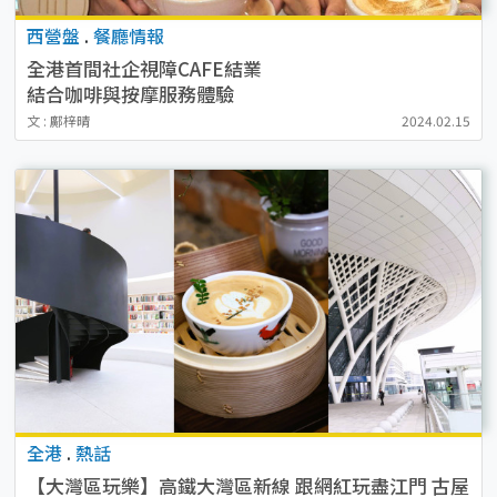
西營盤
.
餐廳情報
全港首間社企視障CAFE結業
結合咖啡與按摩服務體驗
文 : 鄺梓晴
2024.02.15
全港
.
熱話
【大灣區玩樂】高鐵大灣區新線 跟網紅玩盡江門 古屋