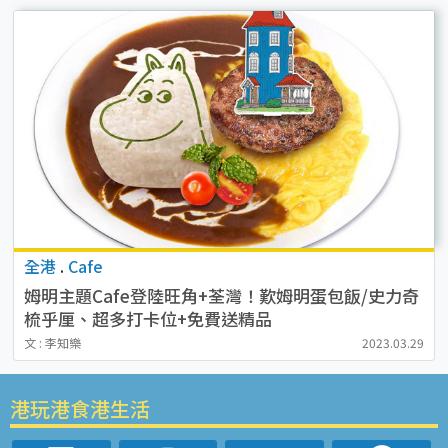
全港
.
Cafe
姆明主題Cafe登陸旺角+荃灣！歎姆明蛋包飯/史力奇
梳乎厘、超多打卡位+免費送精品
文 : 李知樂
2023.03.29
港玩港食港生活