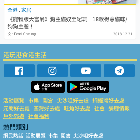
全港
.
家居
《寵物版大富翁》狗主貓奴至啱玩 18款得意貓咪/
狗狗主題！
文 : Femi Cheung
2018.12.21
港玩港食港生活
活動展覽
市集
開倉
尖沙咀好去處
銅鑼灣好去處
元朗好去處
荃灣好去處
旺角好去處
社會
餐廳情報
戶外郊遊
社會福利
熱門類別
網民熱話
活動展覽
市集
開倉
尖沙咀好去處