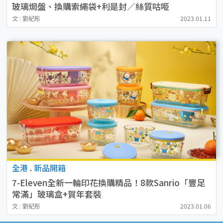
玻璃焗盤、換購索繩袋+利是封／絲質咕𠱸
文 : 劉紀彤
2023.01.11
全港
.
新品開箱
7-Eleven全新一輪印花換購精品！8款Sanrio「豐足
常滿」玻璃盒+賀年套裝
文 : 劉紀彤
2023.01.06