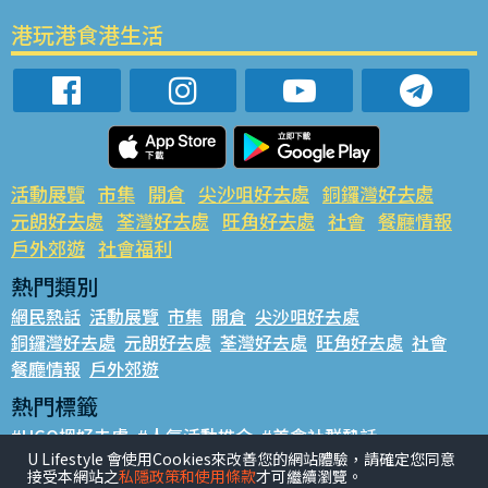
港玩港食港生活
活動展覽
市集
開倉
尖沙咀好去處
銅鑼灣好去處
元朗好去處
荃灣好去處
旺角好去處
社會
餐廳情報
戶外郊遊
社會福利
熱門類別
網民熱話
活動展覽
市集
開倉
尖沙咀好去處
銅鑼灣好去處
元朗好去處
荃灣好去處
旺角好去處
社會
餐廳情報
戶外郊遊
熱門標籤
#UGO搵好去處
#人氣活動推介
#美食社群熱話
U Lifestyle 會使用Cookies來改善您的網站體驗，請確定您同意
#親子玩樂好去處
#ULifestyle應用程式
#限時搶
接受本網站之
私隱政策和使用條款
才可繼續瀏覽。