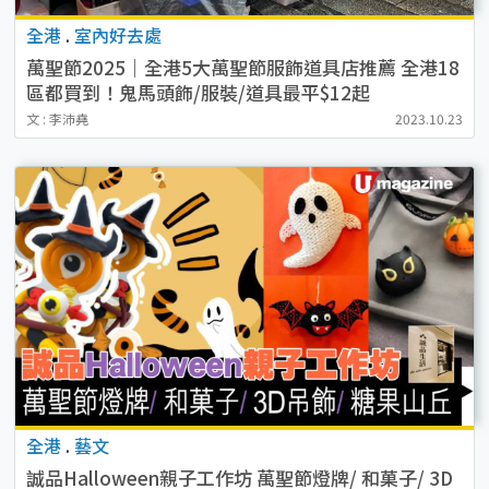
全港
.
室內好去處
萬聖節2025｜全港5大萬聖節服飾道具店推薦 全港18
區都買到！鬼馬頭飾/服裝/道具最平$12起
文 : 李沛堯
2023.10.23
全港
.
藝文
誠品Halloween親子工作坊 萬聖節燈牌/ 和菓子/ 3D