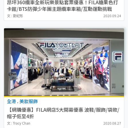
昂坪360纜車全新玩樂景點套票優惠！FILA糖果色打
卡館/BTS防彈少年團主題纜車車箱/互動運動挑戰
文 : 劉紀彤
2020.09.24
全港
.
美妝服飾
【網購優惠】FILA網店5大開幕優惠 波鞋/服飾/袋款/
帽子低至4折
文 : Tracy Chan
2020.08.27