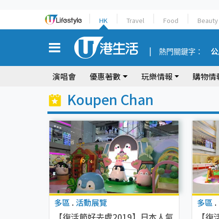
HK
Travel
Food
Beauty
熱門關鍵字：
公
演唱會
優惠著數
玩樂情報
購物情
Koupen Chan
多區
.
活動展覽
多區
.
【復活節好去處2019】日本人氣
【復