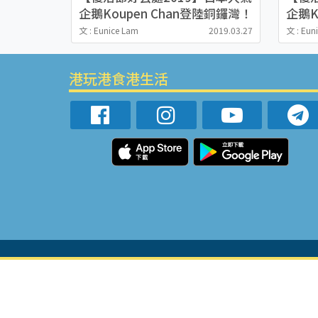
企鵝Koupen Chan登陸銅鑼灣！
企鵝K
5大影相位+見面會
5大
文 : Eunice Lam
2019.03.27
文 : Eun
港玩港食港生活