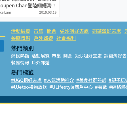
oupen Chan登陸銅鑼灣！
影相位率先睇
ice Lam
2019.03.19
活動展覽
市集
開倉
尖沙咀好去處
銅鑼灣好去處
餐廳情報
戶外郊遊
社會福利
熱門類別
網民熱話
活動展覽
市集
開倉
尖沙咀好去處
銅鑼灣好去
餐廳情報
戶外郊遊
熱門標籤
#UGO搵好去處
#人氣活動推介
#美食社群熱話
#親子玩
#UJetso禮物放送
#ULifestyle商戶中心
#著數
#網絡熱