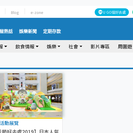
Blog
e-zone
U GO搵好去處
屋熱話
娛樂新聞
定期存款
報
飲食情報
娛樂
社會
影片專區
周圍遊
活動展覽
活節好去處2019】日本人氣