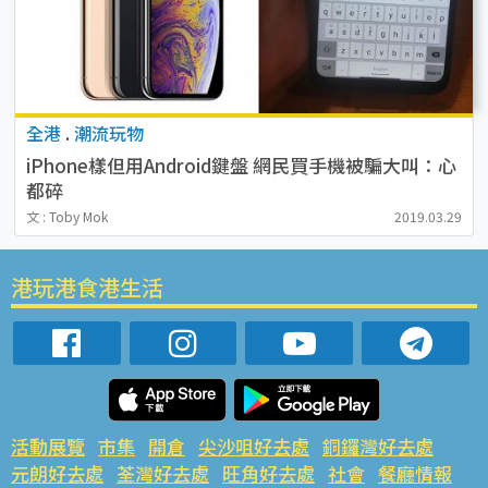
全港
.
潮流玩物
iPhone樣但用Android鍵盤 網民買手機被騙大叫：心
都碎
文 : Toby Mok
2019.03.29
港玩港食港生活
活動展覽
市集
開倉
尖沙咀好去處
銅鑼灣好去處
元朗好去處
荃灣好去處
旺角好去處
社會
餐廳情報