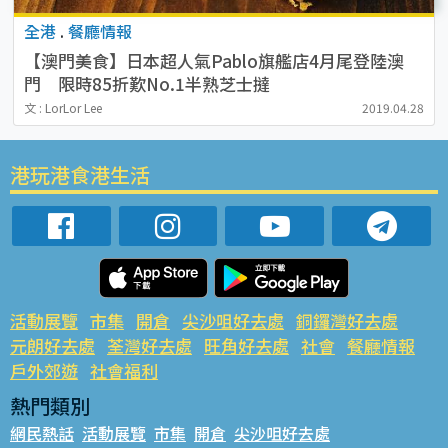
全港
.
餐廳情報
【澳門美食】日本超人氣Pablo旗艦店4月尾登陸澳
門 限時85折歎No.1半熟芝士撻
文 : LorLor Lee
2019.04.28
港玩港食港生活
活動展覽
市集
開倉
尖沙咀好去處
銅鑼灣好去處
元朗好去處
荃灣好去處
旺角好去處
社會
餐廳情報
戶外郊遊
社會福利
熱門類別
網民熱話
活動展覽
市集
開倉
尖沙咀好去處