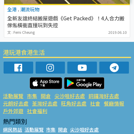
全港
.
潮流玩物
全新友誼終結搬屋遊戲《Get Packed》！4人合力搬
傢俬橫衝直撞玩到失控
文 : Femi Cheung
2019.06.10
港玩港食港生活
活動展覽
市集
開倉
尖沙咀好去處
銅鑼灣好去處
元朗好去處
荃灣好去處
旺角好去處
社會
餐廳情報
戶外郊遊
社會福利
熱門類別
網民熱話
活動展覽
市集
開倉
尖沙咀好去處