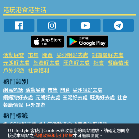
港玩港食港生活
活動展覽
市集
開倉
尖沙咀好去處
銅鑼灣好去處
元朗好去處
荃灣好去處
旺角好去處
社會
餐廳情報
戶外郊遊
社會福利
熱門類別
網民熱話
活動展覽
市集
開倉
尖沙咀好去處
銅鑼灣好去處
元朗好去處
荃灣好去處
旺角好去處
社會
餐廳情報
戶外郊遊
熱門標籤
#UGO搵好去處
#人氣活動推介
#美食社群熱話
U Lifestyle 會使用Cookies來改善您的網站體驗，請確定您同意
#親子玩樂好去處
#ULifestyle應用程式
#限時搶
接受本網站之
私隱政策和使用條款
才可繼續瀏覽。
#UJetso禮物放送
#ULifestyle商戶中心
#著數
#網絡熱話