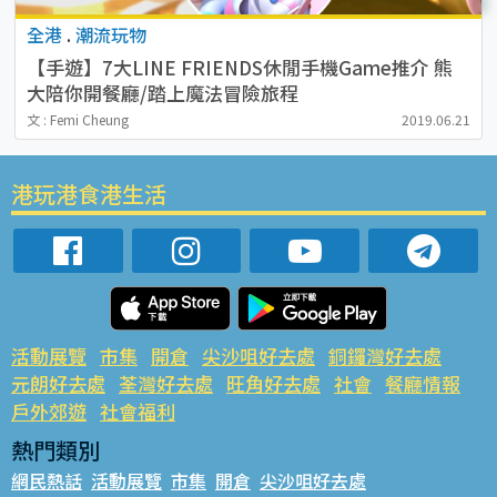
全港
.
潮流玩物
【手遊】7大LINE FRIENDS休閒手機Game推介 熊
大陪你開餐廳/踏上魔法冒險旅程
文 : Femi Cheung
2019.06.21
港玩港食港生活
活動展覽
市集
開倉
尖沙咀好去處
銅鑼灣好去處
元朗好去處
荃灣好去處
旺角好去處
社會
餐廳情報
戶外郊遊
社會福利
熱門類別
網民熱話
活動展覽
市集
開倉
尖沙咀好去處