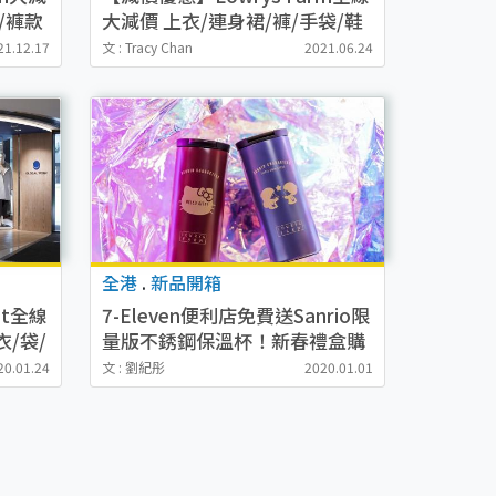
/褲款
大減價 上衣/連身裙/褲/手袋/鞋
低至4折
21.12.17
文 : Tracy Chan
2021.06.24
全港
.
新品開箱
nt全線
7-Eleven便利店免費送Sanrio限
/袋/
量版不銹鋼保溫杯！新春禮盒購
物優惠登場
20.01.24
文 : 劉紀彤
2020.01.01