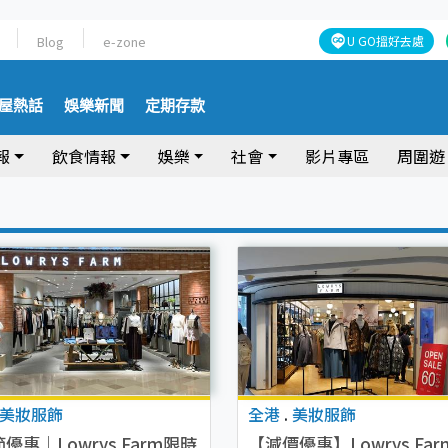
Blog
e-zone
U GO搵好去處
屋熱話
娛樂新聞
定期存款
報
飲食情報
娛樂
社會
影片專區
周圍遊
美妝服飾
全港
.
美妝服飾
優惠｜Lowrys Farm限時
【減價優惠】Lowrys Fa