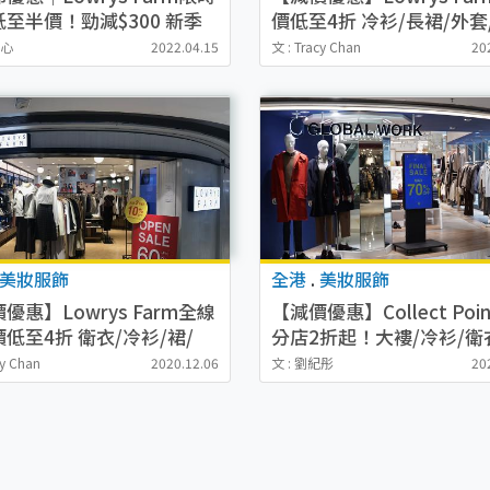
至半價！勁減$300 新季
價低至4折 冷衫/長裙/外套
/外套/襯衫低至$149
$99起
穎心
2022.04.15
文 : Tracy Chan
20
美妝服飾
全港
.
美妝服飾
優惠】Lowrys Farm全線
【減價優惠】Collect Poi
低至4折 衛衣/冷衫/裙/
分店2折起！大褸/冷衫/衛衣
套
頸巾/飾物$69起
cy Chan
2020.12.06
文 : 劉紀彤
20