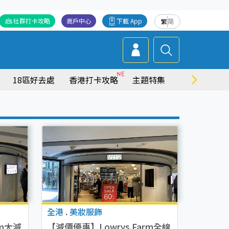
社群打卡攻略
商戶中心
下載 App
繁
简
18區好去處
香港打卡攻略
主題特集
商場情報
全港
.
美妝服飾
rm大減
【減價優惠】Lowrys Farm全線