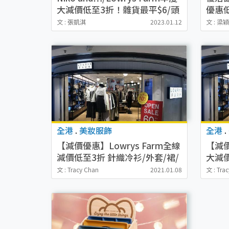
大減價低至3折！雜貨最平$6/頭
優惠低
飾均一$39/Global Work上衣
連身裙
文 : 張凱淇
2023.01.12
文 : 梁
$99
全港
.
美妝服飾
全港
.
【減價優惠】Lowrys Farm全線
【減價
減價低至3折 針織冷衫/外套/裙/
大減價
長褲
褲/外
文 : Tracy Chan
2021.01.08
文 : Tra