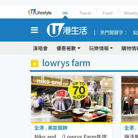
HK
Travel
Food
Beauty
熱門關鍵字：
公
演唱會
優惠著數
玩樂情報
購物情
lowrys farm
全港
.
美妝服飾
全港
.
Niko and…/Lowrys Farm年度
復活節