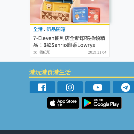
全港
.
新品開箱
7-Eleven便利店全新印花換領精
品！8款Sanrio聯乘Lowrys
Farm陶瓷碟+收納架
文 : 劉紀彤
2019.11.04
港玩港食港生活