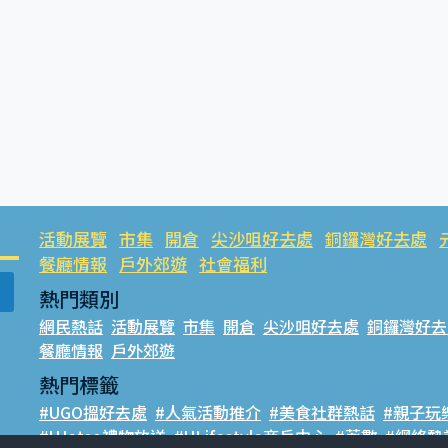
活動展覽
市集
開倉
尖沙咀好去處
銅鑼灣好去處
餐廳情報
戶外郊遊
社會福利
熱門類別
網民熱話
活動展覽
市集
開倉
尖沙咀好去處
銅鑼灣好去
餐廳情報
戶外郊遊
熱門標籤
#UGO搵好去處
#人氣活動推介
#美食社群熱話
#親子玩
#UJetso禮物放送
#ULifestyle商戶中心
#著數
#網絡熱