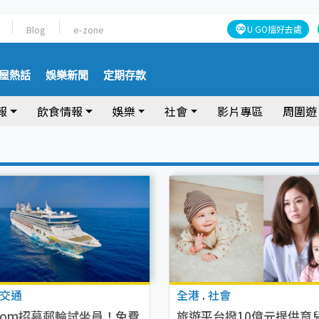
Blog
e-zone
U GO搵好去處
屋熱話
娛樂新聞
定期存款
報
飲食情報
娛樂
社會
影片專區
周圍遊
交通
全港
.
社會
p.com招募郵輪試坐員！免費
旅遊平台撥10億元提供育