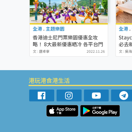
全港
.
主題樂園
全港
.
香港迪士尼門票樂園優惠全攻
Sta
略！ 8大最新優惠晒冷 各平台門
必去
票/自助餐/餐券優惠大比較
米/無
文 : 唐卓寧
2022.11.26
文 : 吳
起
港玩港食港生活