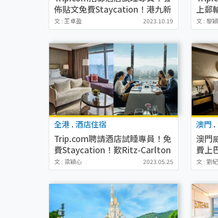
佈貼文免費Staycation！港九新
上郵
界澳門都有
文 : 王卓盈
2023.10.19
文 : 黎
全港
.
酒店住宿
澳門
.
Trip.com聘請酒店試睡專員！免
澳門
費Staycation！歎Ritz-Carlton
費上
住宿+米芝蓮餐廳午餐
tea
文 : 梁穎心
2023.05.25
文 : 劉