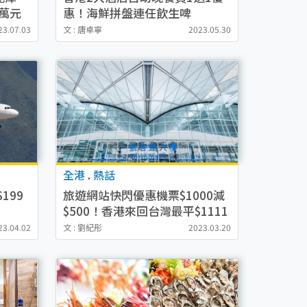
萬元
惠！海鮮拼盤連任飲生啤
+Mövenpick雪糕
23.07.03
文 : 唐卓寧
2023.05.30
全港
.
熱話
199
旅遊網站快閃優惠機票$1000減
$500！香港來回台灣最平$1111
起！
23.04.02
文 : 劉紀彤
2023.03.20