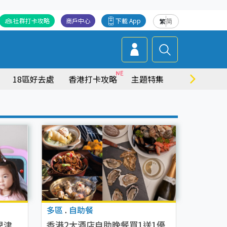
社群打卡攻略
商戶中心
下載 App
繁
简
18區好去處
香港打卡攻略
主題特集
商場情報
多區
.
自助餐
兒津
香港2大酒店自助晚餐買1送1優