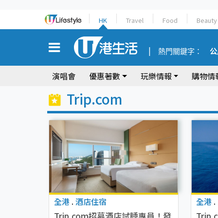
HK
Travel
Food
Beauty
熱門關鍵字：
公
演唱會
優惠著數
玩樂情報
購物情
Trip.com
全港
.
酒店住宿
全港
.
Trip.com招募酒店試睡專員！發
Tri