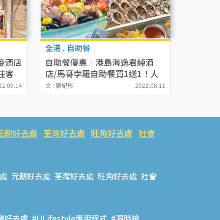
全港
.
自助餐
疫酒店
自助餐優惠｜港島海逸君綽酒
住客
店/馬哥孛羅自助餐買1送1！人
均$165起歎平日自助午餐
22.09.14
文 : 劉紀彤
2022.08.11
元朗好去處
荃灣好去處
旺角好去處
社會
處
元朗好去處
荃灣好去處
旺角好去處
社會
樂好去處
#ULifestyle應用程式
#限時搶