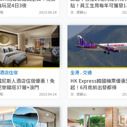
輪玩足4日3夜
貼！員工生育每年可獲發1
現金津貼！
穎琛
2023.08.24
文 : 梁穎心
20
酒店住宿
全港
.
交通
威尼斯人酒店住宿優惠！免
HK Express韓國機票優惠$
巴黎鐵塔37層+澳門
起！6月底前出發都得
mLab門票7折
紀彤
2023.04.24
文 : 梁穎心
20