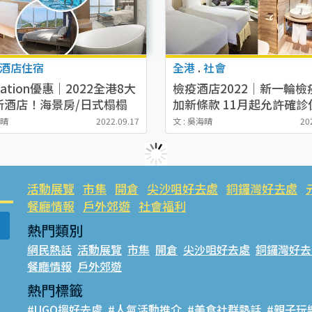
酒店住宿
全港
.
社會
ycation優惠｜2022全港8大
檢疫酒店2022｜新一輪檢
新酒店！海景房/日式榻榻
加新條款 11月起允許確診
邊際泳池！每晚低至$468
自費原址隔離
海晴
2022.09.17
文 : 吳海晴
20
活動展覽
市集
開倉
尖沙咀好去處
銅鑼灣好去處
餐廳情報
戶外郊遊
社會福利
熱門類別
網民熱話
活動展覽
市集
開倉
尖沙咀好去處
銅鑼灣好去
餐廳情報
戶外郊遊
熱門標籤
#UGO搵好去處
#人氣活動推介
#美食社群熱話
#親子玩