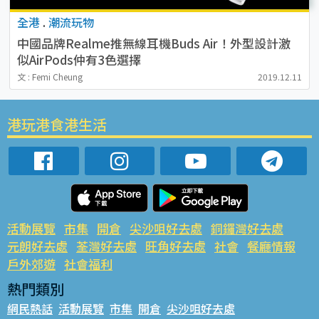
全港
.
潮流玩物
中國品牌Realme推無線耳機Buds Air！外型設計激
似AirPods仲有3色選擇
文 : Femi Cheung
2019.12.11
港玩港食港生活
活動展覽
市集
開倉
尖沙咀好去處
銅鑼灣好去處
元朗好去處
荃灣好去處
旺角好去處
社會
餐廳情報
戶外郊遊
社會福利
熱門類別
網民熱話
活動展覽
市集
開倉
尖沙咀好去處