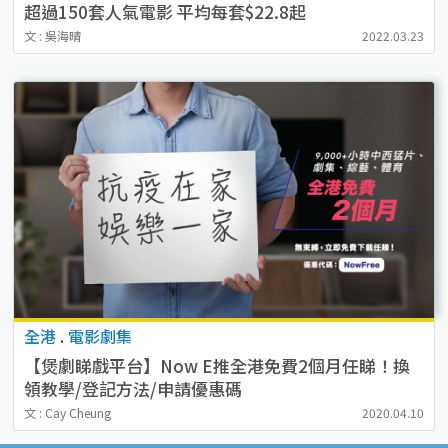
超過150套人氣電影 平均每套$22.8起
文 : 吳海晴
2022.03.23
全港
.
電影劇集
【煲劇睇戲平台】Now E推全港免費2個月任睇！換
領教學/登記方法/申請優惠碼
文 : Cay Cheung
2020.04.10