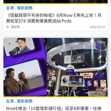
全港
.
電影劇集
《怪獸與鄧不利多的秘密》6月Now E率先上架！月
費低至$78 消費券優惠再送AirPods
文 : 劉紀彤
2022.06.03
全港
.
電影劇集
NowE推出「10套電影通行證」低至6折優惠！任揀