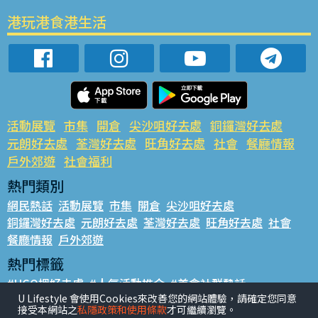
港玩港食港生活
活動展覽
市集
開倉
尖沙咀好去處
銅鑼灣好去處
元朗好去處
荃灣好去處
旺角好去處
社會
餐廳情報
戶外郊遊
社會福利
熱門類別
網民熱話
活動展覽
市集
開倉
尖沙咀好去處
銅鑼灣好去處
元朗好去處
荃灣好去處
旺角好去處
社會
餐廳情報
戶外郊遊
熱門標籤
#UGO搵好去處
#人氣活動推介
#美食社群熱話
U Lifestyle 會使用Cookies來改善您的網站體驗，請確定您同意
#親子玩樂好去處
#ULifestyle應用程式
#限時搶
接受本網站之
私隱政策和使用條款
才可繼續瀏覽。
#UJetso禮物放送
#ULifestyle商戶中心
#著數
#網絡熱話