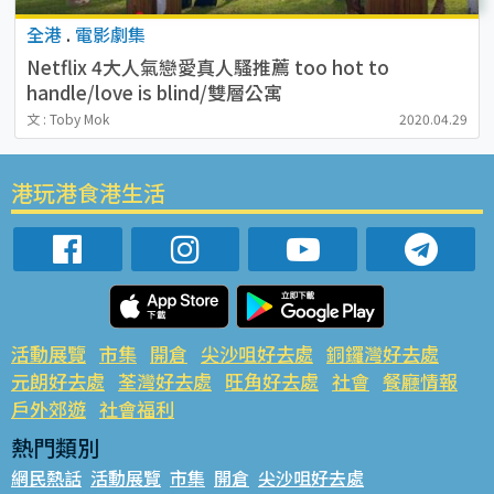
全港
.
電影劇集
Netflix 4大人氣戀愛真人騷推薦 too hot to
handle/love is blind/雙層公寓
文 : Toby Mok
2020.04.29
港玩港食港生活
活動展覽
市集
開倉
尖沙咀好去處
銅鑼灣好去處
元朗好去處
荃灣好去處
旺角好去處
社會
餐廳情報
戶外郊遊
社會福利
熱門類別
網民熱話
活動展覽
市集
開倉
尖沙咀好去處