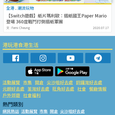
全港
.
潮流玩物
【Switch遊戲】紙片瑪利歐：摺紙國王Paper Mario
登場 360度戰鬥打倒摺紙軍團
文 : Femi Cheung
2020.07.17
港玩港食港生活
活動展覽
市集
開倉
尖沙咀好去處
銅鑼灣好去處
元朗好去處
荃灣好去處
旺角好去處
社會
餐廳情報
戶外郊遊
社會福利
熱門類別
網民熱話
活動展覽
市集
開倉
尖沙咀好去處