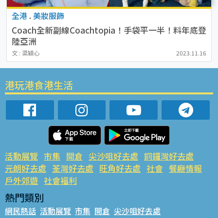
全港
.
美妝服飾
Coach全新副線Coachtopia！手袋平一半！料年底登
陸亞洲
文 : 梁穎心
2023.11.16
港玩港食港生活
活動展覽
市集
開倉
尖沙咀好去處
銅鑼灣好去處
元朗好去處
荃灣好去處
旺角好去處
社會
餐廳情報
戶外郊遊
社會福利
熱門類別
網民熱話
活動展覽
市集
開倉
尖沙咀好去處