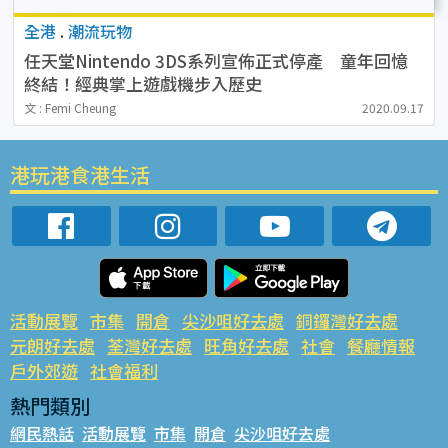
全港
.
潮流玩物
任天堂Nintendo 3DS系列宣佈正式停產 童年回憶
終結！經典掌上遊戲機步入歷史
文 : Femi Cheung
2020.09.17
港玩港食港生活
活動展覽
市集
開倉
尖沙咀好去處
銅鑼灣好去處
元朗好去處
荃灣好去處
旺角好去處
社會
餐廳情報
戶外郊遊
社會福利
熱門類別
網民熱話
活動展覽
市集
開倉
尖沙咀好去處