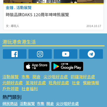
金鐘
.
活動展覽
時裝品牌DAKS 120周年啤啤熊展覽
文 : 尋玩人
2014.10.17
港玩港食港生活
活動展覽
市集
開倉
尖沙咀好去處
銅鑼灣好去處
元朗好去處
荃灣好去處
旺角好去處
社會
餐廳情報
戶外郊遊
社會福利
熱門類別
網民熱話
活動展覽
市集
開倉
尖沙咀好去處