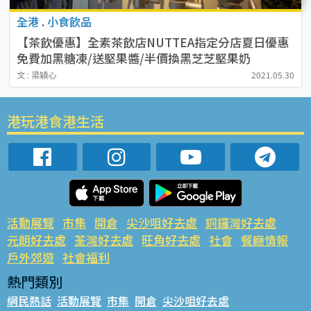
全港
.
小食飲品
【茶飲優惠】全素茶飲店NUTTEA指定分店夏日優惠
免費加黑糖凍/送堅果醬/半價換黑芝芝堅果奶
文 : 梁穎心
2021.05.30
港玩港食港生活
活動展覽
市集
開倉
尖沙咀好去處
銅鑼灣好去處
元朗好去處
荃灣好去處
旺角好去處
社會
餐廳情報
戶外郊遊
社會福利
熱門類別
網民熱話
活動展覽
市集
開倉
尖沙咀好去處