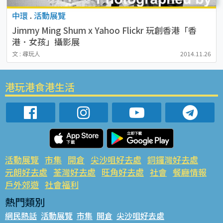
中環
.
活動展覽
Jimmy Ming Shum x Yahoo Flickr 玩創香港「香
港．女孩」攝影展
文 : 尋玩人
2014.11.26
港玩港食港生活
活動展覽
市集
開倉
尖沙咀好去處
銅鑼灣好去處
元朗好去處
荃灣好去處
旺角好去處
社會
餐廳情報
戶外郊遊
社會福利
熱門類別
網民熱話
活動展覽
市集
開倉
尖沙咀好去處