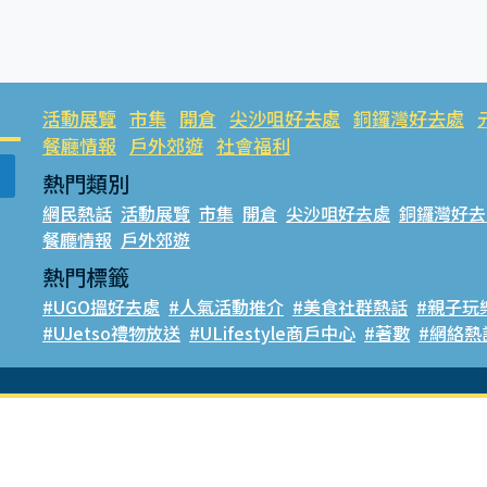
活動展覽
市集
開倉
尖沙咀好去處
銅鑼灣好去處
餐廳情報
戶外郊遊
社會福利
熱門類別
網民熱話
活動展覽
市集
開倉
尖沙咀好去處
銅鑼灣好去
餐廳情報
戶外郊遊
熱門標籤
#UGO搵好去處
#人氣活動推介
#美食社群熱話
#親子玩
#UJetso禮物放送
#ULifestyle商戶中心
#著數
#網絡熱