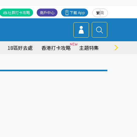
社群打卡攻略
商戶中心
下載 App
繁
简
18區好去處
香港打卡攻略
主題特集
商場情報