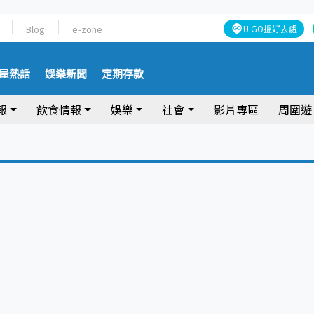
Blog
e-zone
U GO搵好去處
屋熱話
娛樂新聞
定期存款
報
飲食情報
娛樂
社會
影片專區
周圍遊