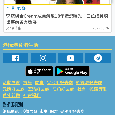
全港
.
娛樂
李蘊組合Cream成員解散18年近況曝光！三位成員淡
出幕前各有發展
文 : 麥瑞雅
2025.03.26
港玩港食港生活
活動展覽
市集
開倉
尖沙咀好去處
銅鑼灣好去處
元朗好去處
荃灣好去處
旺角好去處
社會
餐廳情報
戶外郊遊
社會福利
熱門類別
網民熱話
活動展覽
市集
開倉
尖沙咀好去處