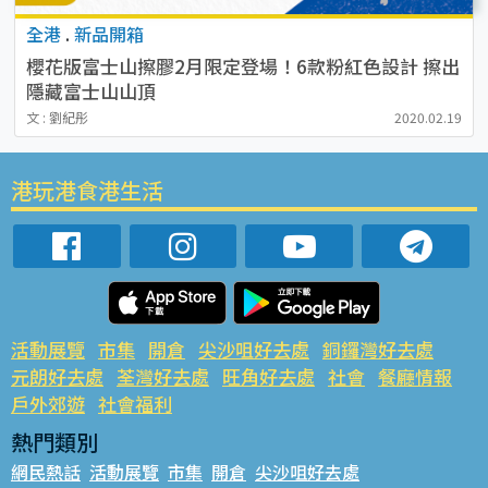
全港
.
新品開箱
櫻花版富士山擦膠2月限定登場！6款粉紅色設計 擦出
隱藏富士山山頂
文 : 劉紀彤
2020.02.19
港玩港食港生活
活動展覽
市集
開倉
尖沙咀好去處
銅鑼灣好去處
元朗好去處
荃灣好去處
旺角好去處
社會
餐廳情報
戶外郊遊
社會福利
熱門類別
網民熱話
活動展覽
市集
開倉
尖沙咀好去處