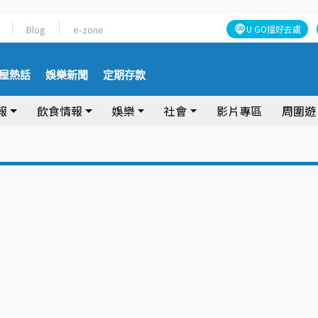
Blog
e-zone
U GO搵好去處
屋熱話
娛樂新聞
定期存款
報
飲食情報
娛樂
社會
影片專區
周圍遊