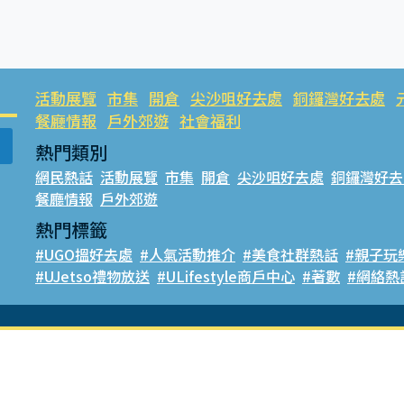
活動展覽
市集
開倉
尖沙咀好去處
銅鑼灣好去處
餐廳情報
戶外郊遊
社會福利
熱門類別
網民熱話
活動展覽
市集
開倉
尖沙咀好去處
銅鑼灣好去
餐廳情報
戶外郊遊
熱門標籤
#UGO搵好去處
#人氣活動推介
#美食社群熱話
#親子玩
#UJetso禮物放送
#ULifestyle商戶中心
#著數
#網絡熱