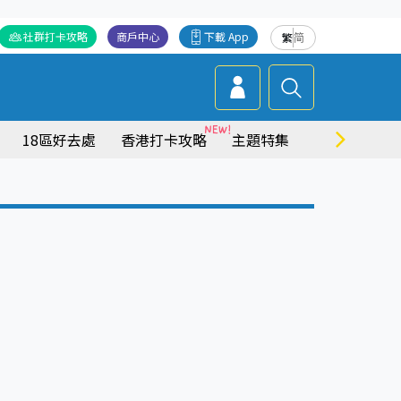
社群打卡攻略
商戶中心
下載 App
繁
简
18區好去處
香港打卡攻略
主題特集
商場情報