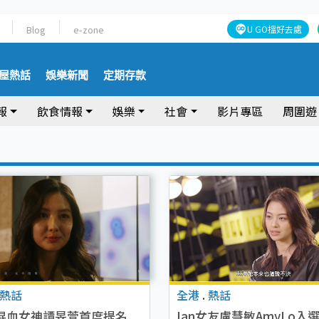
Blog
e-zone
U GO搵好去處
屋熱話
娛樂新聞
定期存款
報
飲食情報
娛樂
社會
影片專區
周圍遊
熱話
全港
.
熱話
混血女神​​譚旻萱首度提名
Ian女友盧慧敏AmyLo入