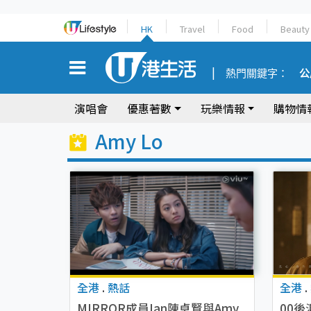
HK
Travel
Food
Beauty
熱門關鍵字：
公
演唱會
優惠著數
玩樂情報
購物情
Amy Lo
全港
.
熱話
全港
.
MIRROR成員Ian陳卓賢與Amy
00後