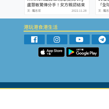
盧慧敏驚傳分手！女方親認結束
「全
兩年情轉為朋友關係
17
文 : 羅志宏
2022.11.28
文 : 羅
港玩港食港生活