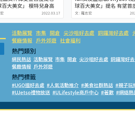
球百大美女」 模特兒身高
球百大美女」提名 有望首
7cm曾獲封為「港版朴敏英」
代表香港撼女團BLACKPI
志宏
2022.03.17
文 : 羅志宏
20
TWICE
活動展覽
市集
開倉
尖沙咀好去處
銅鑼灣好去處
餐廳情報
戶外郊遊
社會福利
熱門類別
網民熱話
活動展覽
市集
開倉
尖沙咀好去處
銅鑼灣好去
餐廳情報
戶外郊遊
熱門標籤
#UGO搵好去處
#人氣活動推介
#美食社群熱話
#親子玩
#UJetso禮物放送
#ULifestyle商戶中心
#著數
#網絡熱