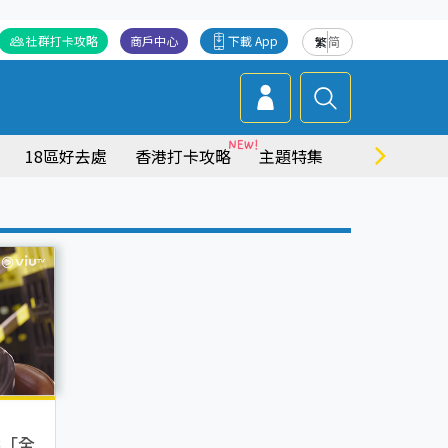
社群打卡攻略
商戶中心
下載 App
繁
简
18區好去處
香港打卡攻略
主題特集
商場情報
選「全