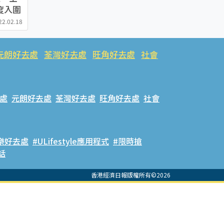
度入圍
NK、
22.02.18
元朗好去處
荃灣好去處
旺角好去處
社會
處
元朗好去處
荃灣好去處
旺角好去處
社會
樂好去處
#ULifestyle應用程式
#限時搶
話
香港經濟日報版權所有©2026