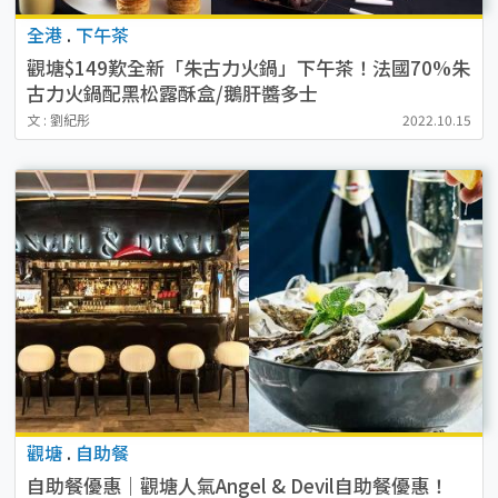
全港
.
下午茶
觀塘$149歎全新「朱古力火鍋」下午茶！法國70%朱
古力火鍋配黑松露酥盒/鵝肝醬多士
文 : 劉紀彤
2022.10.15
觀塘
.
自助餐
自助餐優惠｜觀塘人氣Angel & Devil自助餐優惠！