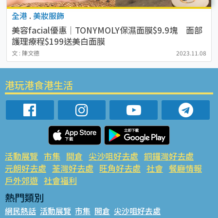
全港
.
美妝服飾
美容facial優惠｜TONYMOLY保濕面膜$9.9塊 面部
護理療程$199送美白面膜
文 : 陳文德
2023.11.08
港玩港食港生活
活動展覽
市集
開倉
尖沙咀好去處
銅鑼灣好去處
元朗好去處
荃灣好去處
旺角好去處
社會
餐廳情報
戶外郊遊
社會福利
熱門類別
網民熱話
活動展覽
市集
開倉
尖沙咀好去處