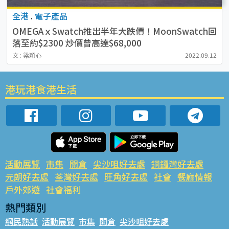
全港
.
電子產品
OMEGAｘSwatch推出半年大跌價！MoonSwatch回
落至約$2300 炒價曾高達$68,000
文 : 梁穎心
2022.09.12
港玩港食港生活
活動展覽
市集
開倉
尖沙咀好去處
銅鑼灣好去處
元朗好去處
荃灣好去處
旺角好去處
社會
餐廳情報
戶外郊遊
社會福利
熱門類別
網民熱話
活動展覽
市集
開倉
尖沙咀好去處