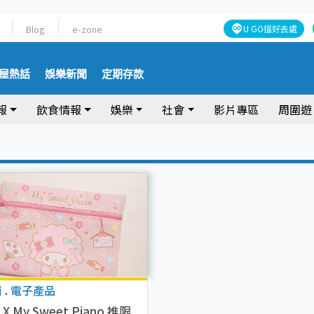
Blog
e-zone
U GO搵好去處
屋熱話
娛樂新聞
定期存款
報
飲食情報
娛樂
社會
影片專區
周圍遊
崗
.
電子產品
i X My Sweet Piano 推限