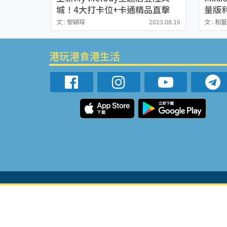
城！4大打卡位+卡通精品直擊
量版
文 : 黎穎琛
2023.08.16
文 : 和
港玩港食港生活