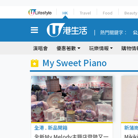
HK
Travel
Food
Beauty
熱門關鍵字：
公
演唱會
優惠著數
玩樂情報
購物情
My Sweet Piano
全港
.
新品開箱
新蒲
全新My Melody主題店登陸又一
Mikik