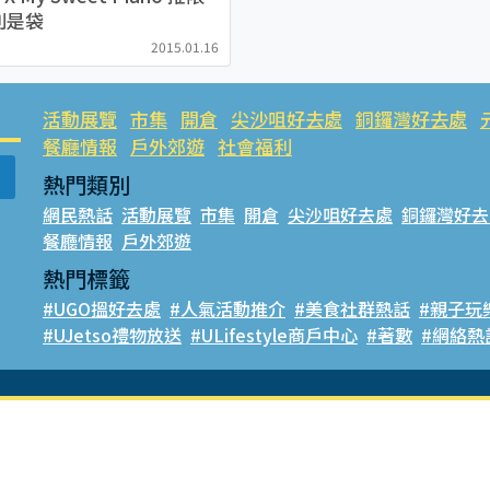
利是袋
蕾
2015.01.16
活動展覽
市集
開倉
尖沙咀好去處
銅鑼灣好去處
餐廳情報
戶外郊遊
社會福利
熱門類別
網民熱話
活動展覽
市集
開倉
尖沙咀好去處
銅鑼灣好去
餐廳情報
戶外郊遊
熱門標籤
#UGO搵好去處
#人氣活動推介
#美食社群熱話
#親子玩
#UJetso禮物放送
#ULifestyle商戶中心
#著數
#網絡熱