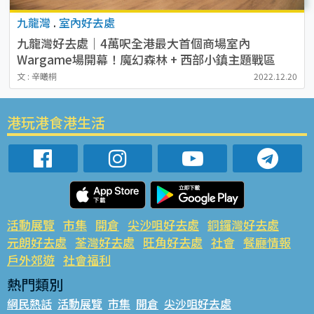
九龍灣
.
室內好去處
九龍灣好去處｜4萬呎全港最大首個商場室內
Wargame場開幕！魔幻森林 + 西部小鎮主題戰區
（附收費資訊）
文 : 辛曦桐
2022.12.20
港玩港食港生活
活動展覽
市集
開倉
尖沙咀好去處
銅鑼灣好去處
元朗好去處
荃灣好去處
旺角好去處
社會
餐廳情報
戶外郊遊
社會福利
熱門類別
網民熱話
活動展覽
市集
開倉
尖沙咀好去處