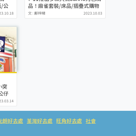
/公
品！麻雀套裝/床品/摺疊式購物
車
23.10.18
文 : 鄺梓晴
2023.10.03
小突
公仔
25起
23.03.14
元朗好去處
荃灣好去處
旺角好去處
社會