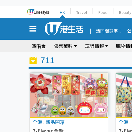
HK
Travel
Food
Beauty
熱門關鍵字：
公
演唱會
優惠著數
玩樂情報
購物情
711
全港
.
新品開箱
全港
.
7-Eleven全新
7-E