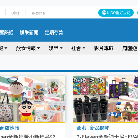
Blog
e-zone
U GO搵好去處
屋熱話
娛樂新聞
定期存款
報
飲食情報
娛樂
社會
影片專區
周圍遊
商店速報
全港
.
新品開箱
leven全新蠟筆小新精品登
7-Eleven全新迪士尼+EV