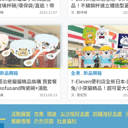
玻璃杯碗/環保袋/直遮！帶
品！不鏽鋼杯連立體造型蓋
新與好友返屋企
仔燈/食物盒
梓晴
2023.11.07
文 : 鄺梓晴
20
新品開箱
全港
.
新品開箱
1超治癒貓貓精品換購 買套餐
7-Eleven便利店全新日本
ofusand陶瓷碗+湯匙
兔/小突貓精品！超可愛大
／保溫樽／環保袋／貼紙$
沛堯
2023.09.13
文 : 劉紀彤
20
活動展覽
市集
開倉
尖沙咀好去處
銅鑼灣好去處
餐廳情報
戶外郊遊
社會福利