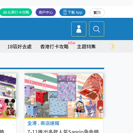
社群打卡攻略
商戶中心
下載 App
繁
简
18區好去處
香港打卡攻略
主題特集
商場情報
全港
.
商店速報
A精
7-11推出多款人氣Sanrio角色精