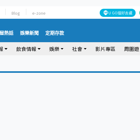
Blog
e-zone
U GO搵好去處
屋熱話
娛樂新聞
定期存款
報
飲食情報
娛樂
社會
影片專區
周圍遊