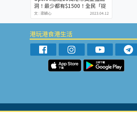
洞！最少都有$1500！全民「捉
AI錯處」回報漏洞賺大錢
文 : 梁穎心
2023.04.12
港玩港食港生活