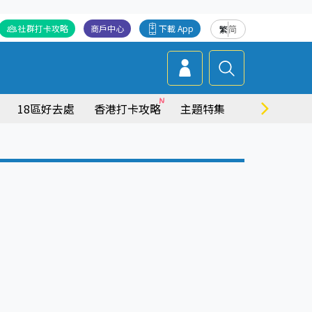
社群打卡攻略
商戶中心
下載 App
繁
简
18區好去處
香港打卡攻略
主題特集
商場情報