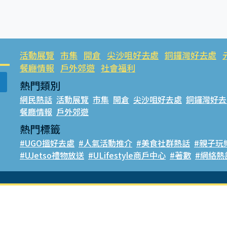
活動展覽
市集
開倉
尖沙咀好去處
銅鑼灣好去處
餐廳情報
戶外郊遊
社會福利
熱門類別
網民熱話
活動展覽
市集
開倉
尖沙咀好去處
銅鑼灣好去
餐廳情報
戶外郊遊
熱門標籤
#UGO搵好去處
#人氣活動推介
#美食社群熱話
#親子玩
#UJetso禮物放送
#ULifestyle商戶中心
#著數
#網絡熱