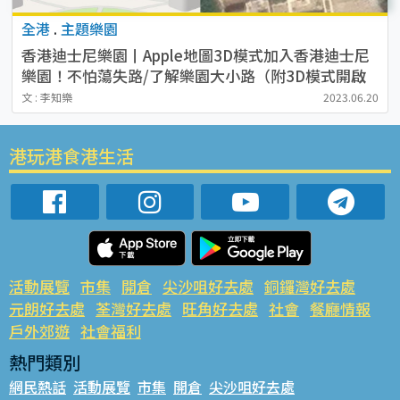
全港
.
主題樂園
香港迪士尼樂園丨Apple地圖3D模式加入香港迪士尼
樂園！不怕蕩失路/了解樂園大小路（附3D模式開啟
教學）
文 : 李知樂
2023.06.20
港玩港食港生活
活動展覽
市集
開倉
尖沙咀好去處
銅鑼灣好去處
元朗好去處
荃灣好去處
旺角好去處
社會
餐廳情報
戶外郊遊
社會福利
熱門類別
網民熱話
活動展覽
市集
開倉
尖沙咀好去處